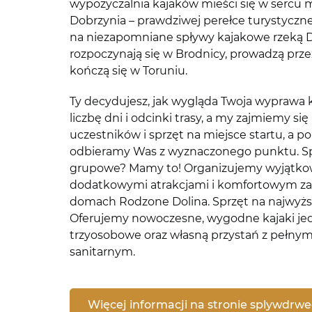
wypożyczalnia kajaków mieści się w sercu 
Dobrzynia – prawdziwej perełce turystyczn
na niezapomniane spływy kajakowe rzeką D
rozpoczynają się w Brodnicy, prowadzą prz
kończą się w Toruniu.
Ty decydujesz, jak wygląda Twoja wyprawa 
liczbę dni i odcinki trasy, a my zajmiemy si
uczestników i sprzęt na miejsce startu, a 
odbieramy Was z wyznaczonego punktu. Spł
grupowe? Mamy to! Organizujemy wyjątko
dodatkowymi atrakcjami i komfortowym 
domach Rodzone Dolina. Sprzęt na najwyż
Oferujemy nowoczesne, wygodne kajaki jed
trzyosobowe oraz własną przystań z pełny
sanitarnym.
Więcej informacji na stronie splywdrwe