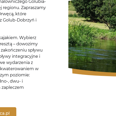
malowniczego Golubia-
ej regionu. Zapraszamy
rwęcą, które
ez Golub-Dobrzyń i
kajakiem. Wybierz
ę resztą – dowozimy
po zakończeniu spływu
ywy integracyjne i
we wydarzenia z
zakwaterowaniem w
szym poziomie:
no-, dwu- i
m zapleczem
ca.pl