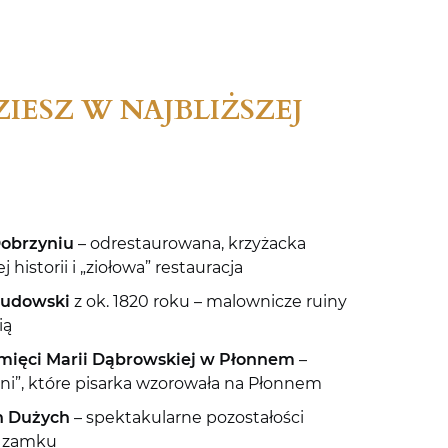
ZIESZ W NAJBLIŻSZEJ
Dobrzyniu
– odrestaurowana, krzyżacka
 historii i „ziołowa” restauracja
Rudowski
z ok. 1820 roku – malownicze ruiny
ią
mięci Marii Dąbrowskiej w Płonnem
–
 dni”, które pisarka wzorowała na Płonnem
h Dużych
– spektakularne pozostałości
o zamku