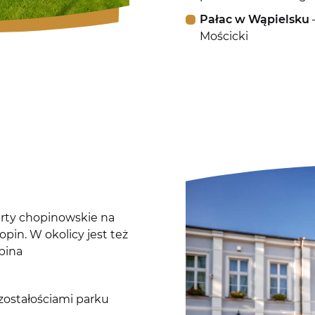
Pałac w Wąpielsku
Mościcki
rty chopinowskie na
pin. W okolicy jest też
pina
zostałościami parku