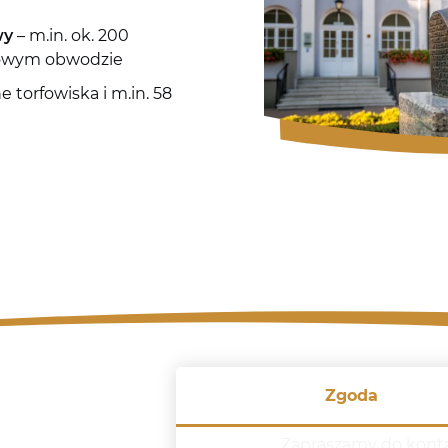
wy
– m.in. ok. 200
trowym obwodzie
e torfowiska i m.in. 58
Zgoda
Zapraszamy do kont