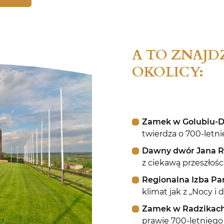
A TO ZNAJD
OKOLICY:
Zamek w Golubiu-
twierdza o 700-letniej
Dawny dwór Jana 
z ciekawą przeszłośc
Regionalna Izba Pa
klimat jak z „Nocy i
Zamek w Radzikac
prawie 700-letnieg